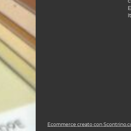
c
E
I
Ecommerce creato con
Scontrino.