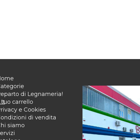
Home
ategorie
eparto di Legnameria!
it
l tuo carrello
rivacy e Cookies
ondizioni di vendita
hi siamo
ervizi