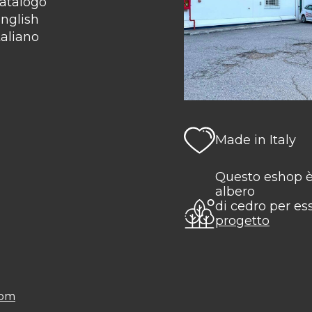
atalogo
nglish
taliano
Made in Italy
Questo eshop è
albero
di cedro per es
progetto
com