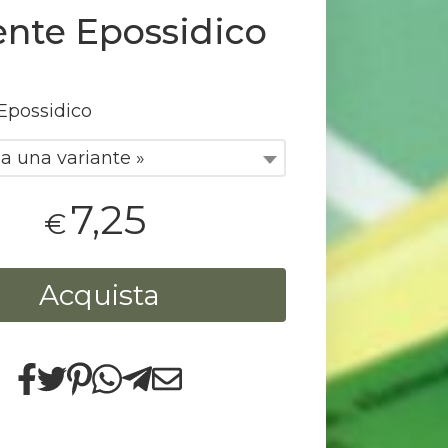
ente Epossidico
Epossidico
a una variante »
7,25
€
Acquista