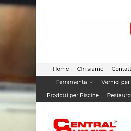
Home
Chi siamo
Contatt
Ferramenta
Vernici pe
Prodotti per Piscine
Restauro