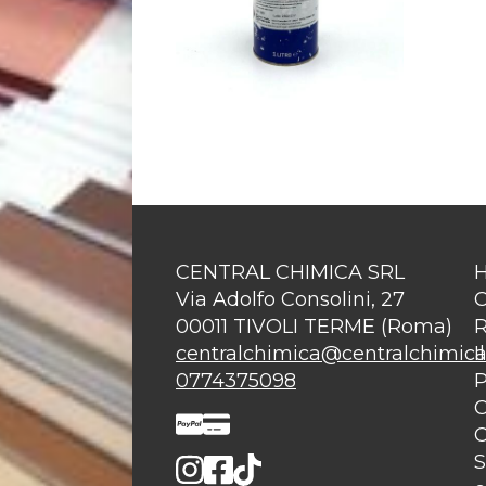
CENTRAL CHIMICA SRL
Via Adolfo Consolini, 27
C
00011 TIVOLI TERME (Roma)
R
centralchimica@centralchimica.
I
0774375098
P
C
C
S