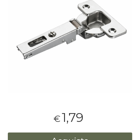
1,79
€