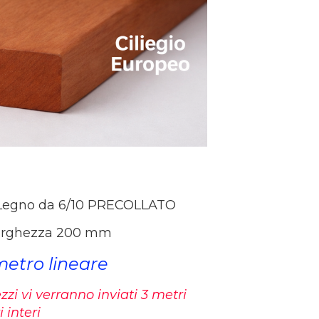
o Legno da 6/10 PRECOLLATO
 larghezza 200 mm
metro lineare
zi vi verranno inviati 3 metri
i interi