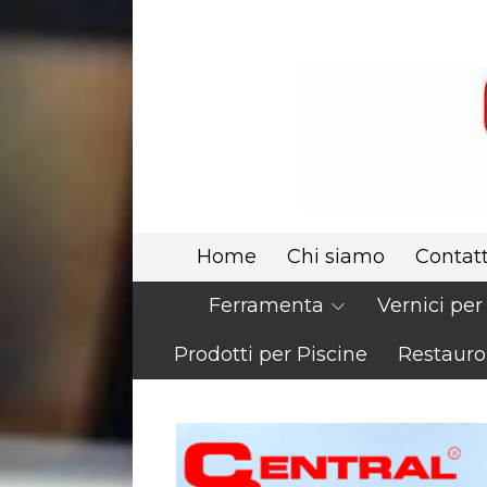
Home
Chi siamo
Contatt
Ferramenta
Vernici pe
Prodotti per Piscine
Restauro