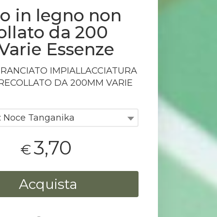
o in legno non
ollato da 200
arie Essenze
TRANCIATO
IMPIALLACCIATURA
RECOLLATO
DA 200MM
VARIE
: Noce Tanganika
3,70
€
Acquista