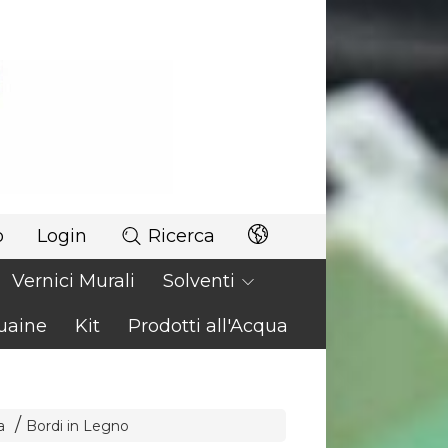
o
Login
Ricerca
Vernici Murali
Solventi
uaine
Kit
Prodotti all'Acqua
a
Bordi in Legno