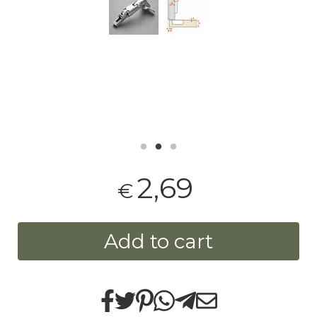
2,69
€
Add to cart