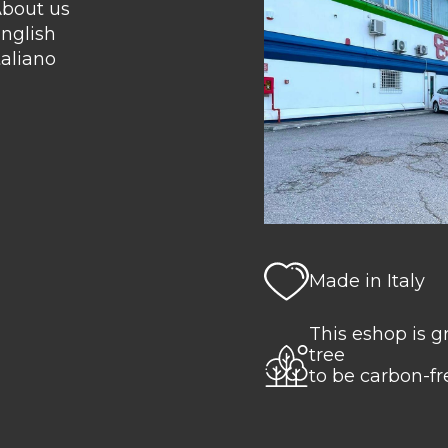
bout us
nglish
taliano
Made in Italy
This eshop is 
tree
to be carbon-fr