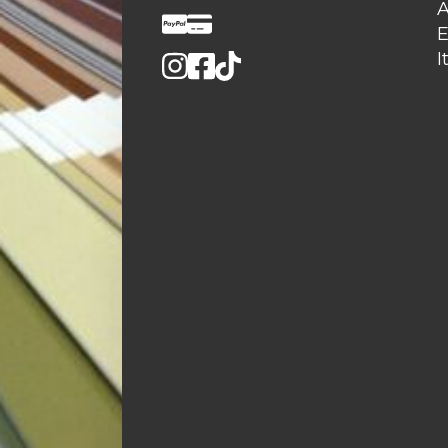
A
E
I