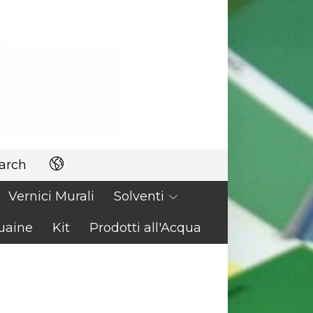
arch
Vernici Murali
Solventi
uaine
Kit
Prodotti all'Acqua