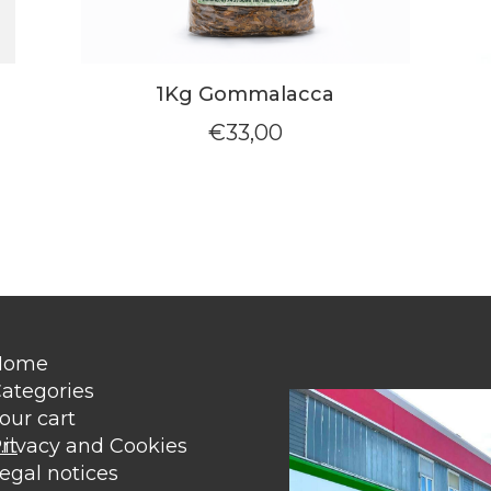
1Kg Gommalacca
€
33,00
Home
ategories
our cart
it
rivacy and Cookies
egal notices